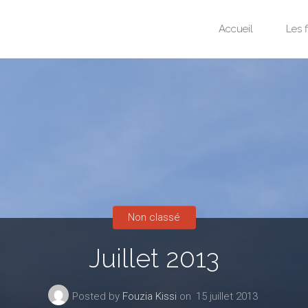
Skip
Accueil
Les f
to
content
Non classé
Juillet 2013
Posted by
Fouzia Kissi
on
15 juillet 2013