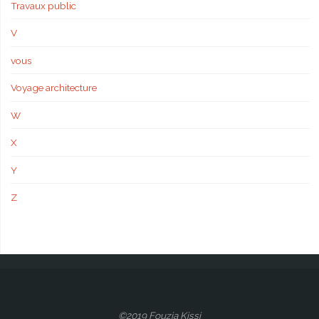
Travaux public
V
vous
Voyage architecture
W
X
Y
Z
©2019 Fouzia Kissi