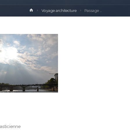
Home
Voyage architecture
Passage …
asticienne