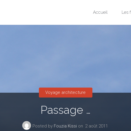
Skip
Accueil
Les f
to
content
Voyage architecture
Passage …
Posted by
Fouzia Kissi
on
2 août 2011