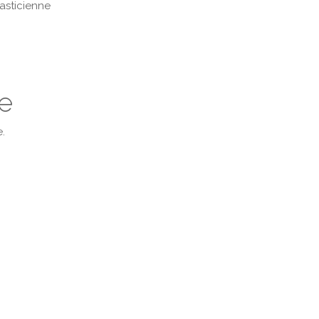
asticienne
e
.