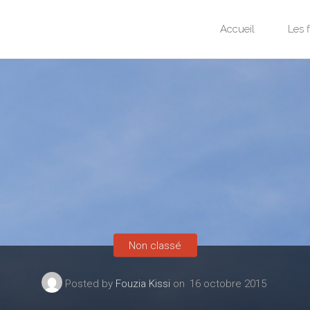
Skip
Accueil
Les f
to
content
Non classé
Posted by
Fouzia Kissi
on
16 octobre 2015