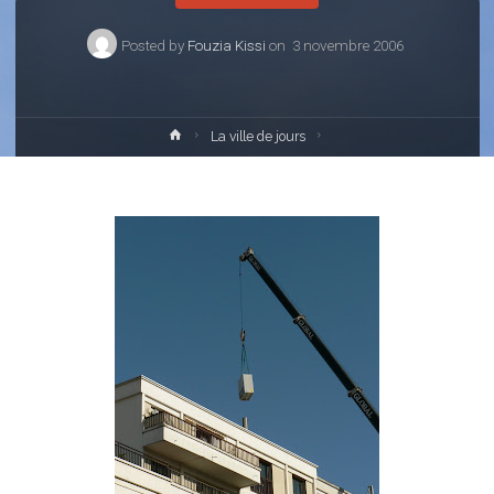
Posted by
Fouzia Kissi
on
3 novembre 2006
Home
La ville de jours